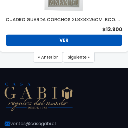
CUADRO GUARDA CORCHOS 21.8X8X26CM. BCO. W
BB318280
$13.900
VER
« Anterior
Siguiente »
ventas@casagabi.cl