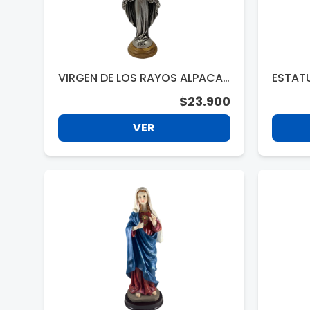
VIRGEN DE LOS RAYOS ALPACA 1
ESTATU
5CM. T8124
ED.BAS
$23.900
VER