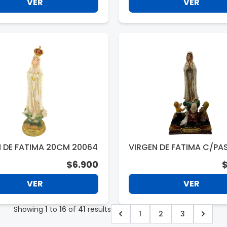
VER
VER
N DE FATIMA 20CM 20064
VIRGEN DE FATIMA C/PA
12CM 20252
$6.900
VER
VER
Showing
1
to
16
of
41
results
1
2
3