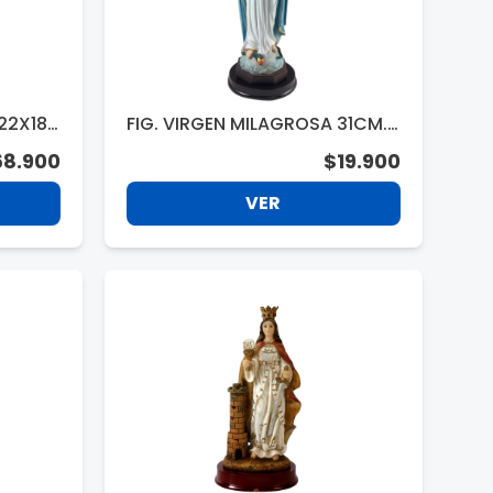
 22X18X
FIG. VIRGEN MILAGROSA 31CM.
C79512
68.900
$19.900
VER