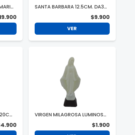
MARIA
SANTA BARBARA 12.5CM. DA331
62
19.900
$9.900
VER
VIRGEN MILAGROSA LUMINOSA
T1052F
$4.900
$1.900