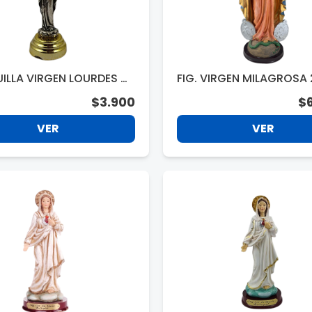
ILLA VIRGEN LOURDES M
FIG. VIRGEN MILAGROSA
E METAL T9103C
51CM. C41820AK
$3.900
$
VER
VER