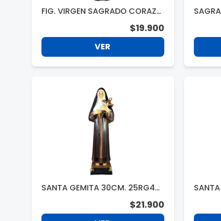
FIG. VIRGEN SAGRADO CORAZO
SAGRA
N DE MARIA 31CM. C29112R6
30CM 
$19.900
VER
SANTA GEMITA 30CM. 25RG43
SANTA 
3
$21.900