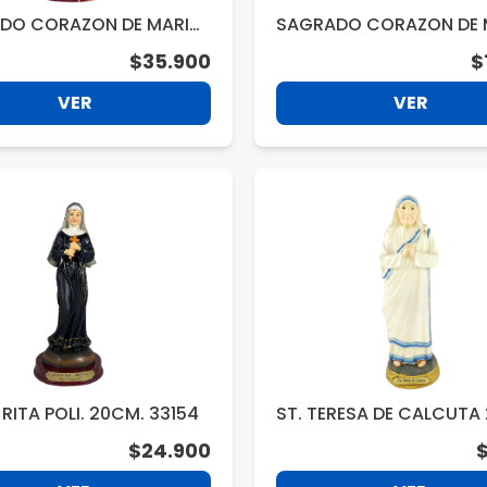
DO CORAZON DE MARIA
SAGRADO CORAZON DE 
33086
20CM. DA33084
$35.900
$
VER
VER
RITA POLI. 20CM. 33154
ST. TERESA DE CALCUTA 20CM.
275753
$24.900