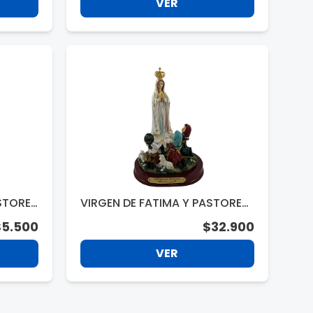
VER
STORES
VIRGEN DE FATIMA Y PASTORES
20CM. DA33254
$5.500
$32.900
VER