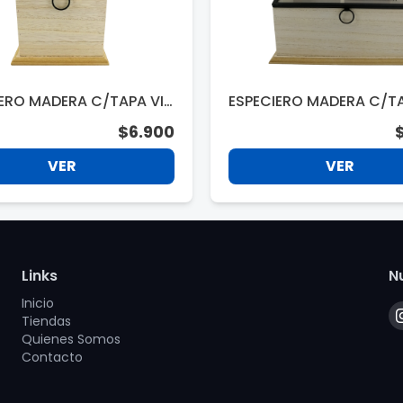
IERO MADERA C/TAPA VID
ESPECIERO MADERA C/TA
X18X11CM. QBP7230
RIO 22X17.5X11CM. QBP7
$6.900
VER
VER
Links
N
Inicio
Tiendas
Quienes Somos
Contacto