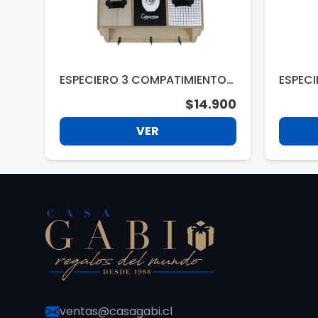
ESPECIERO 3 COMPATIMIENTO
ESPEC
Y 3 GANCHOS 29.5X21X10CM. Q
RIO 12
$14.900
BP7312
VER
ventas@casagabi.cl