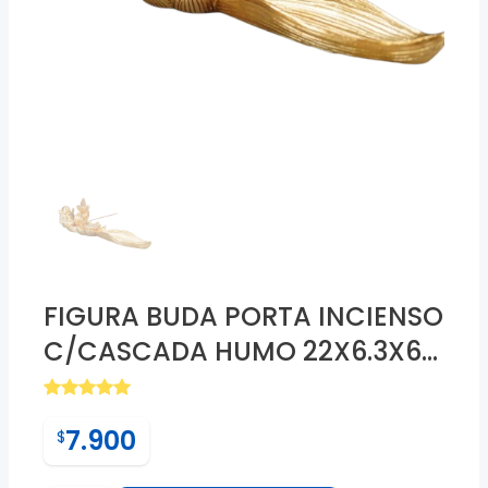
❮
FIGURA BUDA PORTA INCIENSO
C/CASCADA HUMO 22X6.3X6C
M. AB044
7.900
$